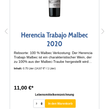
Herencia Trabajo Malbec
2020
Rebsorte: 100 % Malbec Verkostung: Der Herencia
Trabajo Malbec ist ein charakteristischer Wein, der
zu 100% aus der Malbec-Traube hergestellt wird
und aus der Region La Consulta in San Carlos
Inhalt:
0.75 Liter
(14,67 €* / 1 Liter)
stammt. Er präsentiert sich mit einer kirschroten
Farbe, die von violetten Nuancen durchzogen ist,
was auf seine Jugendlichkeit hinweist. In der Nase
offenbart dieser Wein ein reiches Bouquet mit
11,00 €*
Aromen von Veilchen sowie einer Vielzahl von
Früchten, darunter frische Pflaumen, saftige
Lebensmittelkennzeichnung
Kirschen und süße Himbeeren. Diese fruchtigen
Noten werden durch eine leicht würzige
In den Warenkorb
Komponente ergänzt, die dem Wein zusätzliche