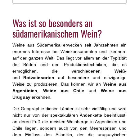
Tiefe verleiht. Im Mund präsentiert sich der Herencia
Trabajo Malbec angenehm und weich mit einer
samtigen Textur, die den Gaumen umschmeichelt.
Die Fruchtaromen setzen sich auch hier fort und
Was ist so besonders an
werden von sanften Tanninen begleitet, die dem
südamerikanischem Wein?
Wein Struktur verleihen. Der Abgang ist anhaltend
und geschmeidig, was diesen Malbec zu einem
rundum ausgewogenen und genussvollen
Weine aus Südamerika erwecken seit Jahrzehnten ein
Trinkerlebnis macht. Serviertemperatur: 16-18° C
enormes Interesse bei Weinkonsumenten und -kennern
auf der ganzen Welt. Das liegt vor allem an der Typizität
der Böden und den Produktionstechniken, die es
ermöglichen, die verschiedenen
Weiß
-
und
Rotweinsorten
auf besondere und einzigartige
Weise zu produzieren. Das können wir an
Weine aus
Argentinien
,
Weine aus Chile
und
Weine aus
Uruguay
erkennen.
Die Geographie dieser Länder ist sehr vielfältig und wird
nicht nur von der spektakulären Andenkette beeinflusst,
an deren Fuß die meisten Weinberge in Argentinien und
Chile liegen, sondern auch von den Meeresbrisen und
dem Einfluss des Atlantiks, der die uruguayischen