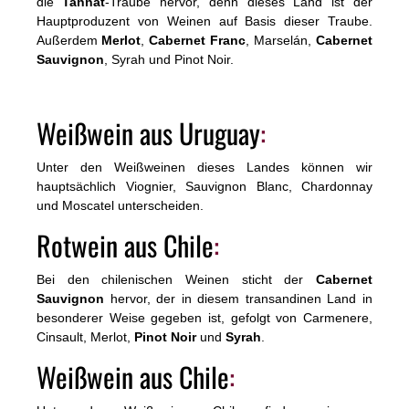
die
Tannat
-Traube hervor, denn dieses Land ist der
Hauptproduzent von Weinen auf Basis dieser Traube.
Außerdem
Merlot
,
Cabernet Franc
, Marselán,
Cabernet
Sauvignon
, Syrah und Pinot Noir.
Weißwein aus Uruguay
:
Unter den Weißweinen dieses Landes können wir
hauptsächlich Viognier, Sauvignon Blanc, Chardonnay
und Moscatel unterscheiden.
Rotwein aus Chile
:
Bei den chilenischen Weinen sticht der
Cabernet
Sauvignon
hervor, der in diesem transandinen Land in
besonderer Weise gegeben ist, gefolgt von Carmenere,
Cinsault, Merlot,
Pinot Noir
und
Syrah
.
Weißwein aus Chile
: