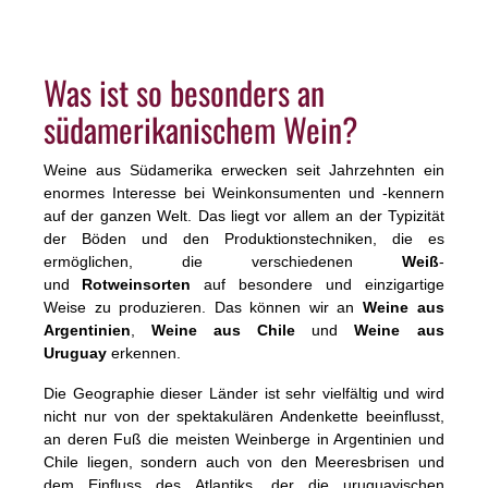
vollmundig, strukturiert und zugleich elegant, mit
reifen Tanninen und einem langen, vielschichtigen
Abgang. Mit seinem kraftvollen Ausdruck und der
klaren Handschrift der Anden-Höhenlagen
Was ist so besonders an
verkörpert dieser Wein die Essenz des
argentinischen Hochland-Malbecs – authentisch,
südamerikanischem Wein?
intensiv und außergewöhnlich.
Weine aus Südamerika erwecken seit Jahrzehnten ein
enormes Interesse bei Weinkonsumenten und -kennern
auf der ganzen Welt. Das liegt vor allem an der Typizität
der Böden und den Produktionstechniken, die es
ermöglichen, die verschiedenen
Weiß
-
und
Rotweinsorten
auf besondere und einzigartige
Weise zu produzieren. Das können wir an
Weine aus
Argentinien
,
Weine aus Chile
und
Weine aus
Uruguay
erkennen.
Die Geographie dieser Länder ist sehr vielfältig und wird
nicht nur von der spektakulären Andenkette beeinflusst,
an deren Fuß die meisten Weinberge in Argentinien und
Chile liegen, sondern auch von den Meeresbrisen und
dem Einfluss des Atlantiks, der die uruguayischen