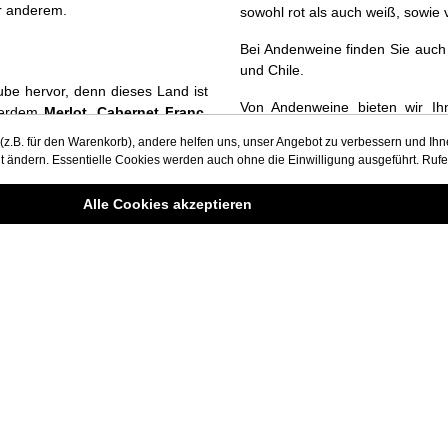
er anderem.
sowohl rot als auch weiß, sowi
Bei Andenweine finden Sie auch 
und Chile.
ube hervor, denn dieses Land ist
Von Andenweine bieten wir Ih
ußerdem
Merlot
,
Cabernet Franc
,
Außerdem versorgen wir Sie durc
.B. für den Warenkorb), andere helfen uns, unser Angebot zu verbessern und Ihnen
Informationen über
it ändern. Essentielle Cookies werden auch ohne die Einwilligung ausgeführt. Rufe
argentinische
Weinregionen
,
ur
Alle Cookies akzeptieren
e
Rechtliche Informationen
AGB
Zahlungsbedingungen
Jugendschutz
t
Datenschutz
den
Impressum
Haftungsausschluss
Cookie-Einstellungen