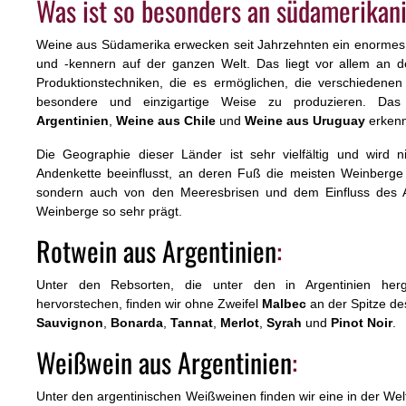
Was ist so besonders an südamerika
Weine aus Südamerika erwecken seit Jahrzehnten ein enormes
und -kennern auf der ganzen Welt. Das liegt vor allem an d
Produktionstechniken, die es ermöglichen, die verschiedene
besondere und einzigartige Weise zu produzieren. D
Argentinien
,
Weine aus Chile
und
Weine aus Uruguay
erken
Die Geographie dieser Länder ist sehr vielfältig und wird 
Andenkette beeinflusst, an deren Fuß die meisten Weinberge i
sondern auch von den Meeresbrisen und dem Einfluss des At
Weinberge so sehr prägt.
Rotwein aus Argentinien
:
Unter den Rebsorten, die unter den in Argentinien her
hervorstechen, finden wir ohne Zweifel
Malbec
an der Spitze de
Sauvignon
,
Bonarda
,
Tannat
,
Merlot
,
Syrah
und
Pinot Noir
.
Weißwein aus Argentinien
:
Unter den argentinischen Weißweinen finden wir eine in der Wel