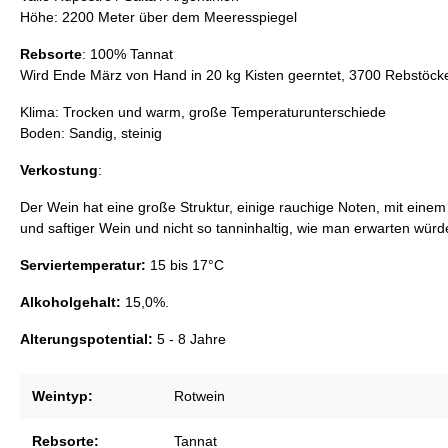
Höhe: 2200 Meter über dem Meeresspiegel
Tannat
Torrontés
Rebsorte
: 100% Tannat
Wird Ende März von Hand in 20 kg Kisten geerntet, 3700 Rebstöcke
Klima: Trocken und warm, große Temperaturunterschiede
Boden: Sandig, steinig
Verkostung
:
Der Wein hat eine große Struktur, einige rauchige Noten, mit einem 
und saftiger Wein und nicht so tanninhaltig, wie man erwarten würde
Serviertemperatur:
15 bis 17°C
Alkoholgehalt:
15,0%.
Alterungspotential:
5 - 8 Jahre
Weintyp:
Rotwein
Rebsorte:
Tannat