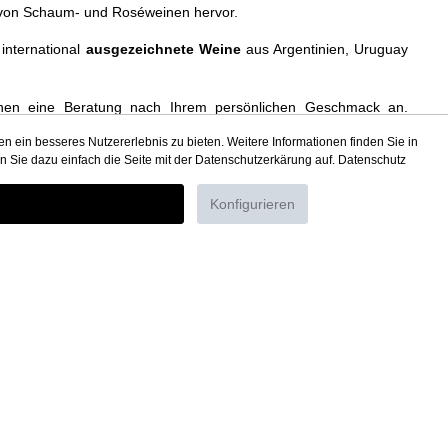
e von Schaum- und Roséweinen hervor.
international
ausgezeichnete Weine
aus Argentinien, Uruguay
nen eine Beratung nach Ihrem persönlichen Geschmack an.
h unsere Artikel in der Abteilung "
Weinguru
" mit interessanten
 ein besseres Nutzererlebnis zu bieten. Weitere Informationen finden Sie in
 die
Verkostung
eines Weins,
Höhenweine
,
n Sie dazu einfach die Seite mit der Datenschutzerkärung auf.
Datenschutz
uguayische Weinsorten
und
Weinkritiken
.
Konfigurieren