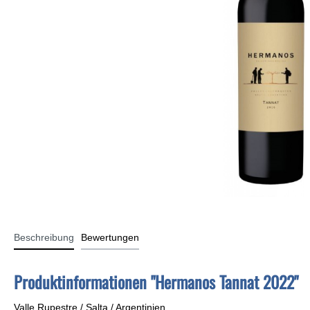
Argentinische Weine
Bolivianis
Mexikanische Weine
Uruguayis
Rebsorten
Beschreibung
Bewertungen
Bonarda
Produktinformationen "Hermanos Tannat 2022"
Cabernet Sauvignon
Malbec
Valle Rupestre / Salta / Argentinien