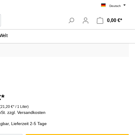
Deutsch
0,00 €*
Welt
Uruguay
vignon
Weinanbaugebiete
€*
Mendoza
(21,20 €* / 1 Liter)
Salta
wSt. zzgl. Versandkosten
La Rioja
gbar, Lieferzeit 2-5 Tage
Patagonien