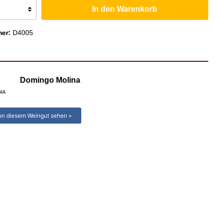
In den Warenkorb
Colchagua-Tal
mer:
D4005
Domingo Molina
on diesem Weingut sehen »