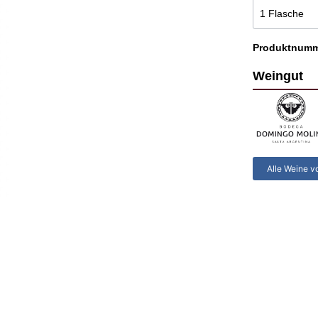
che Weine
Chilenische Weine
Chakana
Cicchitti
Produktnum
che Weine
Domingo Molina
Weingut
Luigi Bosca
Malma
Miguel Torres Chile
Montes
Alle Weine v
Trapiche
Tukma