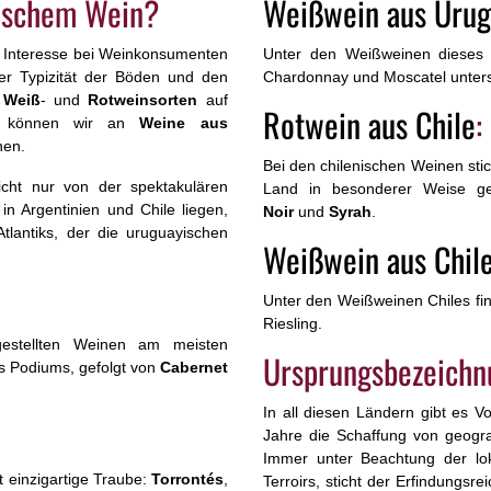
nischem Wein?
Weißwein aus Uru
 Interesse bei Weinkonsumenten
Unter den Weißweinen dieses L
er Typizität der Böden und den
Chardonnay und Moscatel unter
n
Weiß
- und
Rotweinsorten
auf
Rotwein aus Chile
:
as können wir an
Weine aus
nen.
Bei den chilenischen Weinen sti
nicht nur von der spektakulären
Land in besonderer Weise ge
n Argentinien und Chile liegen,
Noir
und
Syrah
.
lantiks, der die uruguayischen
Weißwein aus Chil
Unter den Weißweinen Chiles fi
Riesling.
gestellten Weinen am meisten
Ursprungsbezeichn
s Podiums, gefolgt von
Cabernet
In all diesen Ländern gibt es V
Jahre die Schaffung von geogr
Immer unter Beachtung der lok
t einzigartige Traube:
Torrontés
,
Terroirs, sticht der Erfindungsr