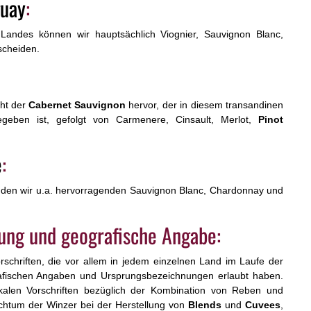
guay
:
andes können wir hauptsächlich Viognier, Sauvignon Blanc,
scheiden.
cht der
Cabernet Sauvignon
hervor, der in diesem transandinen
geben ist, gefolgt von Carmenere, Cinsault, Merlot,
Pinot
e
:
nden wir u.a. hervorragenden Sauvignon Blanc, Chardonnay und
ung und geografische Angabe:
orschriften, die vor allem in jedem einzelnen Land im Laufe der
afischen Angaben und Ursprungsbezeichnungen erlaubt haben.
alen Vorschriften bezüglich der Kombination von Reben und
eichtum der Winzer bei der Herstellung von
Blends
und
Cuvees
,