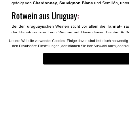
gefolgt von
Chardonnay
,
Sauvignon Blanc
und Semillón, unt
Rotwein aus Uruguay
:
Bei den uruguayischen Weinen sticht vor allem die
Tannat
-Tra
der Hauptproduzent von Weinen auf Basis dieser Traube. A
Marselán,
Cabernet Sauvignon
, Syrah und Pinot Noir.
Unsere Website verwendet Cookies. Einige davon sind technisch notwendig (z
den Privatspäre-Einstellungen, dort können Sie Ihre Auswahl auch jederze
SERVICE & BERATUNG
Shopservic
Wir beraten Sie gerne persönlich:
Über uns
Versand und 
+49 6723 6742065
Widerrufsrech
Mo - Fr von 9-17 Uhr
Geschäftskun
footer.serviceContactText