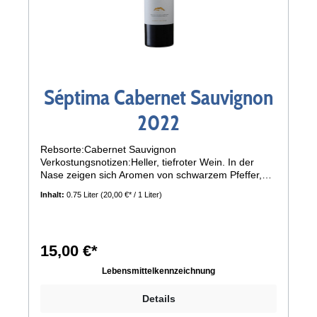
Séptima Cabernet Sauvignon
2022
Rebsorte:Cabernet Sauvignon
Verkostungsnotizen:Heller, tiefroter Wein. In der
Nase zeigen sich Aromen von schwarzem Pfeffer,
Gewürzen, schwarzem Tee und Pflaumen, die sich
Inhalt:
0.75 Liter
(20,00 €* / 1 Liter)
mit Aromen von Zimt und Röstaromen.Am Gaumen
zeigt er einen süßen Auftakt mit weichen und
präsenten Tanninen. Ein harmonischer, gut
ausgewogener Weinmit einem langen Abgang. Die
15,00 €*
malolaktische Gärung erfolgte auf natürliche Weise
und der Wein wurde 10 Monate lang in
Lebensmittelkennzeichnung
Edelstahlbehältern gelagert. Serviertemperatur16 -
17 °C
Details