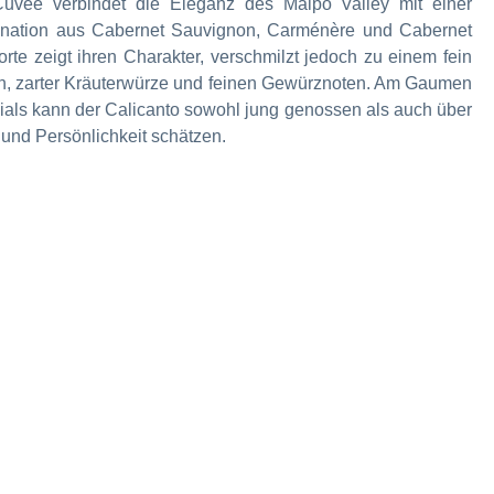
 Cuvée verbindet die Eleganz des Maipo Valley mit einer
bination aus Cabernet Sauvignon, Carménère und Cabernet
rte zeigt ihren Charakter, verschmilzt jedoch zu einem fein
ren, zarter Kräuterwürze und feinen Gewürznoten. Am Gaumen
enzials kann der Calicanto sowohl jung genossen als auch über
 und Persönlichkeit schätzen.