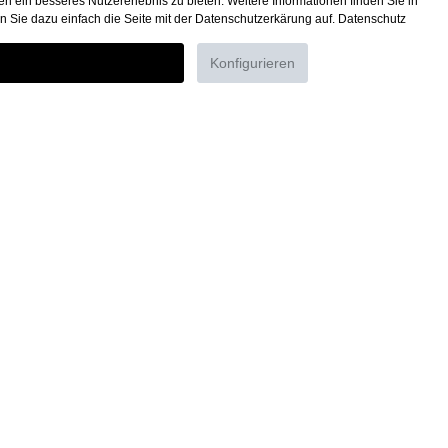
 ein besseres Nutzererlebnis zu bieten. Weitere Informationen finden Sie in
kraftvoll, vielschichtig und zugleich harmonisch.
n Sie dazu einfach die Seite mit der Datenschutzerkärung auf.
Datenschutz
Konfigurieren
cht
Geschäftskunden
Cookie-Einstellungen