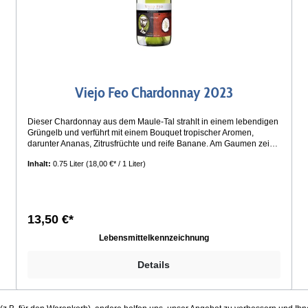
Viejo Feo Chardonnay 2023
Dieser Chardonnay aus dem Maule-Tal strahlt in einem lebendigen
Grüngelb und verführt mit einem Bouquet tropischer Aromen,
darunter Ananas, Zitrusfrüchte und reife Banane. Am Gaumen zeigt
er sich vollmundig und frisch, unterstützt von einer feinen
Inhalt:
0.75 Liter
(18,00 €* / 1 Liter)
Mineralität und einer perfekt ausbalancierten Säure. Ein
harmonischer Weißwein, der Frische und Tiefe in einem eleganten
Zusammenspiel vereint. Das Maule-Tal profitiert von einem
vielfältigen Klima, das von den kühlen Einflüssen des Pazifiks
sowie von den wärmeren, trockenen Bedingungen im
13,50 €*
Landesinneren geprägt ist. Serviertemperatur:8°- 10° C
Lebensmittelkennzeichnung
Details