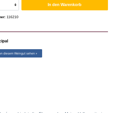
In den Warenkorb
Colchagua-Tal
mer:
116210
cipal
on diesem Weingut sehen »