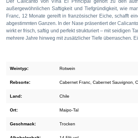
Der Calicanto von Viña El Principal gehört zu den auth
Tannat
außergewöhnlichen Saftigkeit und Tiefgründigkeit, wie 
Torrontés
Franc, 12 Monate gereift in französischer Eiche, schafft e
abgestimmten Ganzen. In der Nase präsentiert der Calicant
wirkt er frisch, saftig und perfekt strukturiert – mit seidi
mehrere Jahre hinweg mit zusätzlicher Tiefe überraschen. Ei
Weintyp:
Rotwein
Rebsorte:
Cabernet Franc
, Cabernet Sauvignon
, 
Land:
Chile
Ort:
Maipo-Tal
Geschmack:
Trocken
Alkoholgehalt:
14,5% vol.