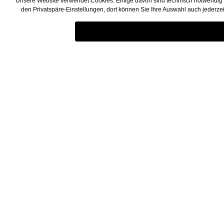
Unsere Website verwendet Cookies. Einige davon sind technisch notwendig (z
den Privatspäre-Einstellungen, dort können Sie Ihre Auswahl auch jederze
SERVICE & BERATUNG
Shopservic
Wir beraten Sie gerne persönlich:
Über uns
Versand und 
+49 6723 6742065
Widerrufsrech
Mo - Fr von 9-17 Uhr
Geschäftskun
footer.serviceContactText
Kontakt
AGB
Jugendschutz
Datenschutz