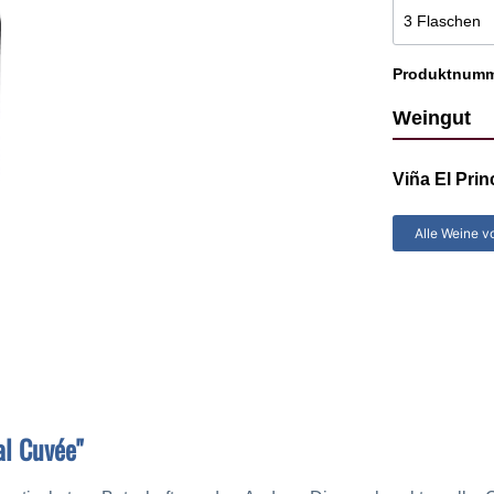
che Weine
Chilenische Weine
Chakana
Cicchitti
Produktnum
che Weine
Domingo Molina
Weingut
Luigi Bosca
Malma
Viña El Prin
Miguel Torres Chile
Montes
Alle Weine v
Trapiche
Tukma
al Cuvée"