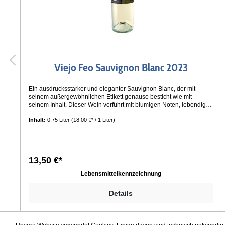
Viejo Feo Sauvignon Blanc 2023
Ein ausdrucksstarker und eleganter Sauvignon Blanc, der mit
seinem außergewöhnlichen Etikett genauso besticht wie mit
seinem Inhalt. Dieser Wein verführt mit blumigen Noten, lebendiger
Frische und Zitrusaromen, die sich harmonisch mit Aromen von
Inhalt:
0.75 Liter
(18,00 €* / 1 Liter)
reifen weißen Früchten und einem Hauch Aprikose verbinden. Der
Säuregehalt ist perfekt ausbalanciert und sorgt für ein frisches,
erfrischendes Mundgefühl. Mit seiner beeindruckenden Ausdauer
am Gaumen bietet dieser Sauvignon Blanc ein intensives und
zugleich erfrischendes Genusserlebnis. Serviertemperatur:8°- 10°
13,50 €*
C
Lebensmittelkennzeichnung
Details