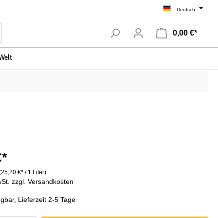
Deutsch
0,00 €*
Welt
Uruguay
vignon
Weinanbaugebiete
€*
Mendoza
(25,20 €* / 1 Liter)
Salta
wSt. zzgl. Versandkosten
La Rioja
gbar, Lieferzeit 2-5 Tage
Patagonien