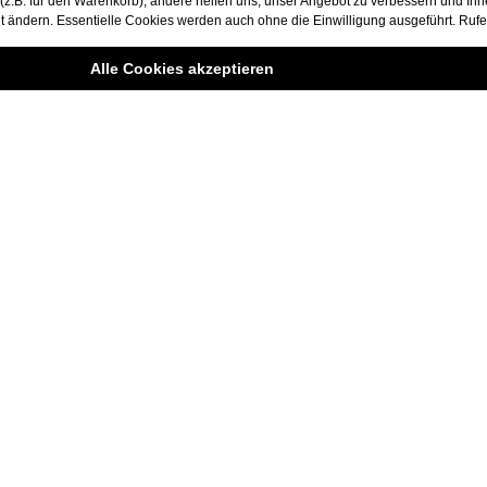
.B. für den Warenkorb), andere helfen uns, unser Angebot zu verbessern und Ihnen
it ändern. Essentielle Cookies werden auch ohne die Einwilligung ausgeführt. Rufe
Alle Cookies akzeptieren
e
Rechtliche Informationen
AGB
Zahlungsbedingungen
Jugendschutz
t
Datenschutz
den
Impressum
Haftungsausschluss
Cookie-Einstellungen
Impressum
Versand und Zahlungsbedingungen
Widerrufsre