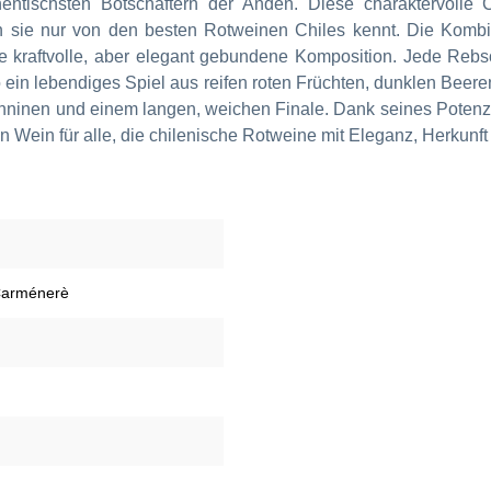
entischsten Botschaftern der Anden. Diese charaktervolle
man sie nur von den besten Rotweinen Chiles kennt. Die Kom
ine kraftvolle, aber elegant gebundene Komposition. Jede Rebso
o ein lebendiges Spiel aus reifen roten Früchten, dunklen Bee
gen Tanninen und einem langen, weichen Finale. Dank seines Pot
n Wein für alle, die chilenische Rotweine mit Eleganz, Herkunft
Carménerè