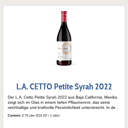
Kombination aus ton- und lehmhaltigen Böden mit leichter
Durchlässigkeit durch sandige Anteile, die für eine gute
Wasseraufnahme, Nährstoffversorgung und mineralische
Tiefe sorgen. Dieses Terroir, gepaart mit dem sonnigen Klima
und sorgfältiger Pflege, ermöglicht die Entwicklung intensiver
Fruchtaromen, feiner Gewürznoten und einer weichen
Tanninstruktur – ein charaktervoller Zinfandel mit
eigenständigem Profil. Passt zu diesen Gerichten und
GelegenheitenDer L.A. Cetto Zinfandel harmoniert besonders
gut mit gegrilltem oder geschmortem Fleisch, pikanten
Eintöpfen, gereiftem Käse und herbstlichen
Gemüsevariationen. Auch als Wein für gemütliche Abende,
Dinner-Runden mit Freunden oder festliche Anlässe ist er
bestens geeignet. Ein Rotwein für Genießer, die Fruchtigkeit,
Balance und angenehme Fülle lieben.
L.A. CETTO Petite Syrah 2022
Der L.A. Cetto Petite Syrah 2022 aus Baja California, Mexiko,
zeigt sich im Glas in einem tiefen Pflaumenrot, das seine
reichhaltige und kraftvolle Persönlichkeit unterstreicht. In der
Nase entfalten sich intensive Aromen von reifen
Content:
0.75 Liter
(€19.33* / 1 Liter)
Johannisbeeren und saftigen Brombeeren, ergänzt durch
einen Hauch exotischer Noten, die dem Wein Raffinesse und