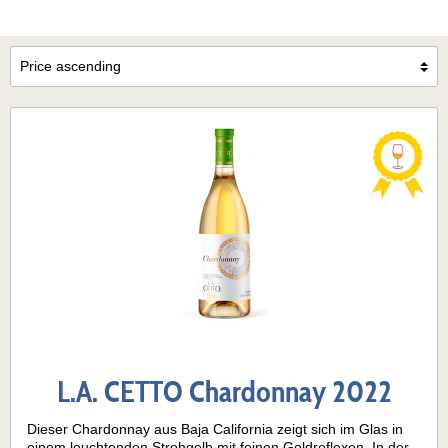
L.A. CETTO Chardonnay 2022
Dieser Chardonnay aus Baja California zeigt sich im Glas in
einem leuchtenden Strohgelb mit feinen Goldreflexen. In der