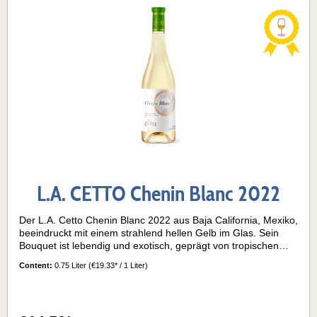
Mischung aus schwerem Lehmboden und lockerem,
sandigem Alluvialboden, die den Reben optimale
Bedingungen bieten: gleichmäßige Wasseraufnahme, gute
Nährstoffversorgung und feine Mineralität. Zusammen mit
dem sonnigen Klima und der sorgfältigen Pflege der Reben
entstehen ein Wein mit intensiven Fruchtaromen, feinen
Gewürznoten und einer eleganten Struktur – typisch für Baja
California. Passt zu diesen Gerichten und
GelegenheitenDieser Cabernet Sauvignon passt
hervorragend zu kräftigen Fleischgerichten wie Rind oder
Lamm, gegrilltem Gemüse, warmen Herbst-Eintöpfen oder
gereiftem Käse. Auch als Wein für gemütliche Abende, zu
festlichen Dinnern oder entspannten Runden mit Freunden ist
er eine perfekte Wahl. Ein Wein für Genießer, die Tiefe,
Fruchtigkeit und Eleganz in einem Rotwein schätzen.
L.A. CETTO Chenin Blanc 2022
Der L.A. Cetto Chenin Blanc 2022 aus Baja California, Mexiko,
beeindruckt mit einem strahlend hellen Gelb im Glas. Sein
Bouquet ist lebendig und exotisch, geprägt von tropischen
Früchten, feiner Zitrusnote und einem dezenten Honigton, der
Content:
0.75 Liter
(€19.33* / 1 Liter)
dem Wein einen subtilen, verführerischen Charakter verleiht.
Am Gaumen zeigt er sich frisch, elegant und ausgewogen.
Die knackige Säure sorgt für Lebendigkeit, während die
fruchtigen Noten von Zitrus und tropischen Früchten