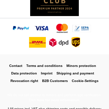
Contact
Terms and conditions
Minors protection
Data protection
Imprint
Shipping and payment
Revocation right
B2B Customers
Cookie-Settings
We do not sell alcohol to minors and perform age verification.
Click
here for more information
.
* All prices incl. VAT plus
shipping costs
and possible delivery