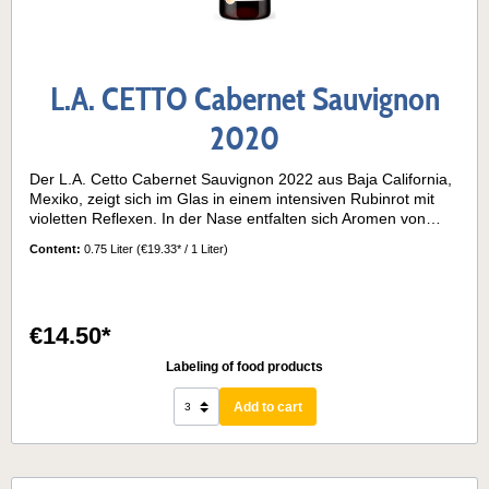
entspannte Genussmomente zu Hause. Ein Wein für
Weinliebhaber, die frische, aromatische und elegante
Weißweine schätzen.
L.A. CETTO Cabernet Sauvignon
2020
Der L.A. Cetto Cabernet Sauvignon 2022 aus Baja California,
Mexiko, zeigt sich im Glas in einem intensiven Rubinrot mit
violetten Reflexen. In der Nase entfalten sich Aromen von
reifen roten Früchten wie Kirschen, Erdbeeren und
Content:
0.75 Liter
(€19.33* / 1 Liter)
Himbeeren, begleitet von dezenten floralen Nuancen und
feinen Gewürznoten wie Nelken, schwarzem Pfeffer und Zimt,
die dem Wein seine besondere Komplexität verleihen. Am
Gaumen überzeugt der Wein durch eine harmonische
€14.50*
Balance aus Struktur und Geschmeidigkeit. Die reifen Tannine
sind elegant eingebunden und verleihen dem Mundgefühl
Labeling of food products
Fülle, während die fruchtigen und würzigen Noten ein
vielschichtiges Geschmackserlebnis bieten. Ein Cabernet
Add to cart
Sauvignon, der sowohl zugänglich als auch komplex ist – ideal
für Weinliebhaber, die intensive Fruchtigkeit und Eleganz
schätzen. Was diesen Cabernet Sauvignon aus Baja
California so besonders machtDie Weinberge liegen auf einer