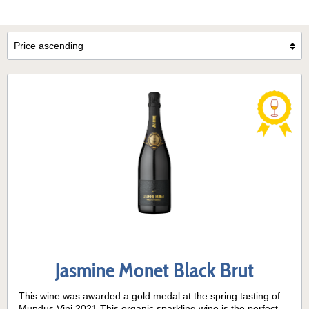
Jasmine Monet Black Brut
This wine was awarded a gold medal at the spring tasting of
Mundus Vini 2021.This organic sparkling wine is the perfect