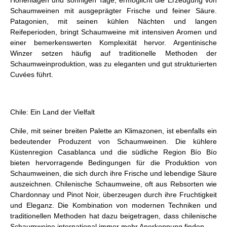
Höhenlagen und sonnigen Tage, ermöglicht die Erzeugung von
Schaumweinen mit ausgeprägter Frische und feiner Säure.
Patagonien, mit seinen kühlen Nächten und langen
Reifeperioden, bringt Schaumweine mit intensiven Aromen und
einer bemerkenswerten Komplexität hervor. Argentinische
Winzer setzen häufig auf traditionelle Methoden der
Schaumweinproduktion, was zu eleganten und gut strukturierten
Cuvées führt.
Chile: Ein Land der Vielfalt
Chile, mit seiner breiten Palette an Klimazonen, ist ebenfalls ein
bedeutender Produzent von Schaumweinen. Die kühlere
Küstenregion Casablanca und die südliche Region Bío Bío
bieten hervorragende Bedingungen für die Produktion von
Schaumweinen, die sich durch ihre Frische und lebendige Säure
auszeichnen. Chilenische Schaumweine, oft aus Rebsorten wie
Chardonnay und Pinot Noir, überzeugen durch ihre Fruchtigkeit
und Eleganz. Die Kombination von modernen Techniken und
traditionellen Methoden hat dazu beigetragen, dass chilenische
Schaumweine international immer mehr Anerkennung finden.