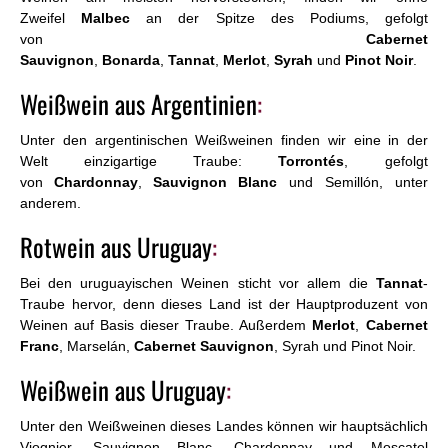
Zweifel
Malbec
an der Spitze des Podiums, gefolgt
von
Cabernet
Sauvignon
,
Bonarda
,
Tannat
,
Merlot
,
Syrah
und
Pinot Noir
.
Weißwein aus Argentinien
:
Unter den argentinischen Weißweinen finden wir eine in der
Welt einzigartige Traube:
Torrontés
, gefolgt
von
Chardonnay
,
Sauvignon Blanc
und Semillón, unter
anderem.
Rotwein aus Uruguay
:
Bei den uruguayischen Weinen sticht vor allem die
Tannat
-
Traube hervor, denn dieses Land ist der Hauptproduzent von
Weinen auf Basis dieser Traube. Außerdem
Merlot
,
Cabernet
Franc
, Marselán,
Cabernet Sauvignon
, Syrah und Pinot Noir.
Weißwein aus Uruguay
:
Unter den Weißweinen dieses Landes können wir hauptsächlich
Viognier, Sauvignon Blanc, Chardonnay und Moscatel