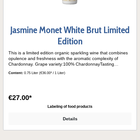
Jasmine Monet White Brut Limited
Edition
This is a limited edition organic sparkling wine that combines
opulence and freshness with the aromatic complexity of
Chardonnay. Grape variety:100% ChardonnayTasting
notes:Bright yellow colour with soft green tones. Its foam is
Content:
0.75 Liter
(€36.00* / 1 Liter)
persistent, with fine and delicate bubbles.The nose offers
delicate aromas of honey, toasted bread and fresh tropical
fruits.On the palate, this sparkling wine has a smooth entry
and balanced acidity. The aftertaste is fresh and elegant, with
€27.00*
persistent fruity notes.Serving temperature:5 - 7° C
Labeling of food products
Details