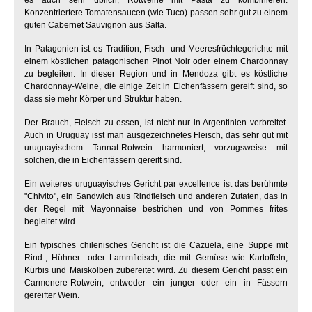
es auch sehr üblich, Rotweine mit Pasta zu kombinieren.
Konzentriertere Tomatensaucen (wie Tuco) passen sehr gut zu einem
guten Cabernet Sauvignon aus Salta.
In Patagonien ist es Tradition, Fisch- und Meeresfrüchtegerichte mit
einem köstlichen patagonischen Pinot Noir oder einem Chardonnay
zu begleiten. In dieser Region und in Mendoza gibt es köstliche
Chardonnay-Weine, die einige Zeit in Eichenfässern gereift sind, so
dass sie mehr Körper und Struktur haben.
Der Brauch, Fleisch zu essen, ist nicht nur in Argentinien verbreitet.
Auch in Uruguay isst man ausgezeichnetes Fleisch, das sehr gut mit
uruguayischem Tannat-Rotwein harmoniert, vorzugsweise mit
solchen, die in Eichenfässern gereift sind.
Ein weiteres uruguayisches Gericht par excellence ist das berühmte
"Chivito", ein Sandwich aus Rindfleisch und anderen Zutaten, das in
der Regel mit Mayonnaise bestrichen und von Pommes frites
begleitet wird.
Ein typisches chilenisches Gericht ist die Cazuela, eine Suppe mit
Rind-, Hühner- oder Lammfleisch, die mit Gemüse wie Kartoffeln,
Kürbis und Maiskolben zubereitet wird. Zu diesem Gericht passt ein
Carmenere-Rotwein, entweder ein junger oder ein in Fässern
gereifter Wein.