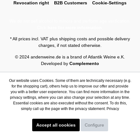
Revocation right
B2B Customers
Cookie-Settings
We do not sell alcohol to minors and perform age verification.
Click
here for more information
.
* All prices incl. VAT plus
shipping costs
and possible delivery
charges, if not stated otherwise.
© 2024 andenweine.de is a brand of Atlantik Weine e.K.
Developed by
Complemento
Our website uses Cookies. Some of them are technically necessary (e.g.
for the shopping cart), others help us to improve our offer and provide
you with a better user experience. You can find more information in the
privacy settings, where you can also change your selection at any time.
Essential cookies are also executed without the consent. To do this,
simply call up the page with the privacy statement.
Privacy
Accept all cookies
Configure