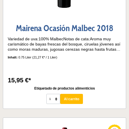
Mairena Ocasión Malbec 2018
Variedad de uva:100% MalbecNotas de cata:Aroma muy
carismático de bayas frescas del bosque, ciruelas jóvenes así
como moras maduras, jugosas cerezas negras hasta frutas
pasas. Además de esto, hay una maravillosa y armoniosa
Inhalt:
0.75 Liter
(21,27 €* / 1 Liter)
nota de regaliz en el paladar. Con cuerpo, redondo y bien
equilibrado. El 50% del vino se madura durante medio año en
barricas francesas.Temperatura de servicio 15° - 17°
15,95 €*
Etiquetado de productos alimenticios
Al carrito