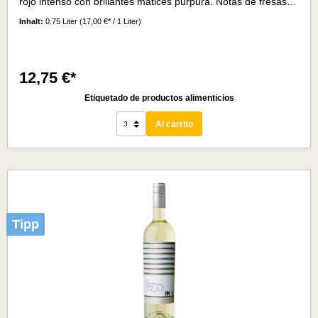
rojo intenso con brillantes matices púrpura. Notas de fresas y
cerezas maduras, con toques de vainilla, café y clavo de la
Inhalt:
0.75 Liter
(17,00 €* / 1 Liter)
crianza en barrica. En el paladar, hay un equilibrio perfecto
entre la acidez y los taninos maduros, dando una sensación
de suavidad.La mitad del vino reposa en barricas de roble
durante 9 meses.Temperatura de servicio:15° - 16°C
12,75 €*
Etiquetado de productos alimenticios
Al carrito
Tipp