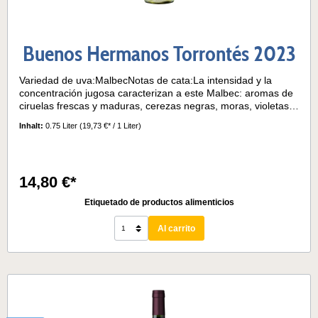
Buenos Hermanos Torrontés 2023
Variedad de uva:MalbecNotas de cata:La intensidad y la
concentración jugosa caracterizan a este Malbec: aromas de
ciruelas frescas y maduras, cerezas negras, moras, violetas y
pimienta rosa que se repiten en el paladar. Matices terrenales
Inhalt:
0.75 Liter
(19,73 €* / 1 Liter)
y toques de chocolate negro. Envejecido durante 8 meses en
barricas de roble francés de segundo uso.Temperatura de
servicio:16° - 18°
14,80 €*
Etiquetado de productos alimenticios
Al carrito