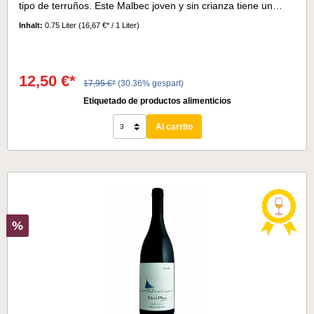
tipo de terruños. Este Malbec joven y sin crianza tiene un
interesante bouquet de frutos rojos, acompañado de
Inhalt:
0.75 Liter
(16,67 €* / 1 Liter)
delicadas notas de violetas y pimienta negra.En el paladar es
un vino con una acidez refrescante y un final largo y
sutil.Temperatura de servicio 16° - 18°
12,50 €*
17,95 €*
(30.36% gespart)
Etiquetado de productos alimenticios
Al carrito
%