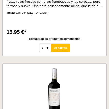
frutas rojas frescas como las frambuesas y las cerezas, pero
terroso y suave. Una nota delicadamente ácida, que le da al
vino una interesante frescura así como una hermosa
Inhalt:
0.75 Liter
(21,27 €* / 1 Liter)
duración. De cuerpo medio, lo que es absolutamente
compatible con la crianza de 6 meses en barricas de roble
francés.Temperatura de servicio 15° - 17°.
15,95 €*
Etiquetado de productos alimenticios
Al carrito