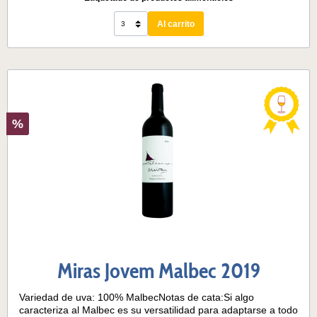
beberlo, lo que lo hace perfecto para una reunión con
amigos, pero también para ocasiones sencillas y
Al carrito
refrescantes. Un vino versátil que es el maravilloso con el
queso fresco, la pizza, las empanadas o incluso los
"asados".Temperatura de servicio:15 -17° C
%
Miras Jovem Malbec 2019
Variedad de uva: 100% MalbecNotas de cata:Si algo
caracteriza al Malbec es su versatilidad para adaptarse a todo