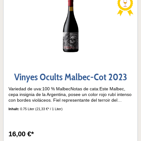
Vinyes Ocults Malbec-Cot 2023
Variedad de uva:100 % MalbecNotas de cata:Este Malbec,
cepa insignia de la Argentina, posee un color rojo rubí intenso
con bordes violáceos. Fiel representante del terroir del
noroeste, en nariz es un vino muy frutado. Tiene notas
Inhalt:
0.75 Liter
(21,33 €* / 1 Liter)
aromáticas bien marcadas de ciruela, pasas de uva y
pimienta. También asoman sutilmente algunas notas de
vainilla y café, debido a su crianza en barricas de roble. En
boca es un vino voluminoso, de estructura intensa, pero con
16,00 €*
taninos suaves y largo retrogusto.Temperatura de servicio:15-
17° C