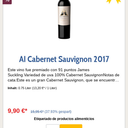
AI Cabernet Sauvignon 2017
Este vino fue premiado con 91 puntos James
Suckling.Variedad de uva 100% Cabernet SauvignonNotas de
cata:Este es un gran Cabernet Sauvignon, que se encuentra
en su punto justo para ser bebido. Se trata de un vino que
Inhalt:
0.75 Liter
(13,20 €* / 1 Liter)
muestra la gran tipicidad de la cepa, y su adaptación al
terruño de La Consulta. De color rojo rubí, este vino se abre
en nariz con una gran concentración de aromas,
principalmente de frutos rojos, acompañados por notas
9,90 €*
herbáceas como la menta. También aparecen sutiles notas
15,95 €*
(37.93% gespart)
balsámicas como el eucalipto y el romero. En boca sus
Etiquetado de productos alimenticios
taninos están integrados, gracias a la equilibrada acidez y a la
crianza del vino en barricas. Un gran vino para ser bebido