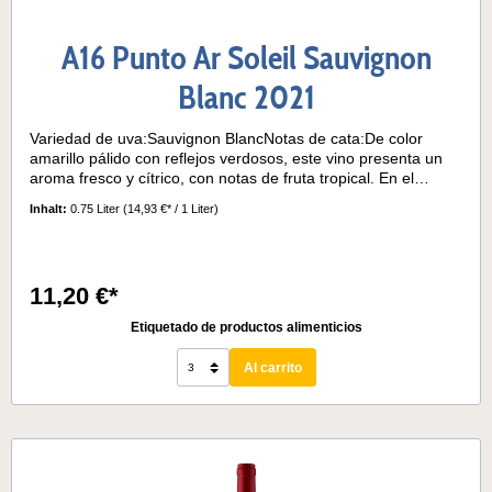
A16 Punto Ar Soleil Sauvignon
Blanc 2021
Variedad de uva:Sauvignon BlancNotas de cata:De color
amarillo pálido con reflejos verdosos, este vino presenta un
aroma fresco y cítrico, con notas de fruta tropical. En el
paladar es suave y delicado, con una acidez
Inhalt:
0.75 Liter
(14,93 €* / 1 Liter)
equilibrada.Temperatura de servicio: 10° - 12°C
11,20 €*
Etiquetado de productos alimenticios
Al carrito