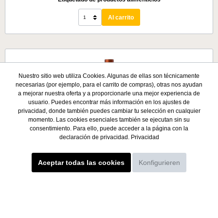
marcado por su personalidad varietal. Un final largo y suave.
Seco.Maridaje y RecomendaciónIdeal para carnes rojas,
Al carrito
pastas con salsas pesadas, y quesos duros. Lo ideal es abrir
o decantar el vino unos 45 minutos antes de servirlo, para
que el vino se desarrolle bien.Temperatura de servicio16 -
18°C
Nuestro sitio web utiliza Cookies. Algunas de ellas son técnicamente
necesarias (por ejemplo, para el carrito de compras), otras nos ayudan
%
a mejorar nuestra oferta y a proporcionarle una mejor experiencia de
usuario. Puedes encontrar más información en los ajustes de
privacidad, donde también puedes cambiar tu selección en cualquier
momento. Las cookies esenciales también se ejecutan sin su
consentimiento. Para ello, puede acceder a la página con la
declaración de privacidad.
Privacidad
Aceptar todas las cookies
Konfigurieren
Cicchitti Blend 2016
Variedades de uva60% Malbec / 30% Cabernet Sauvignon /
10% MerlotViñedosValle de Uco y Luján de Cuyo,