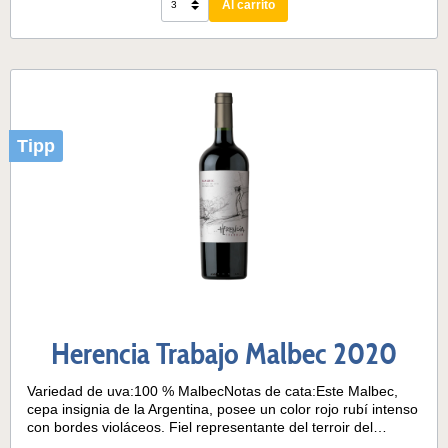
Al carrito
especialmente en la época invernal. Maduración en barrica:
El 50% del vino fue criado durante 7 meses en barricas de
roble, principalmente francés.Temperatura de servicio: 15° -
18°C
Tipp
Herencia Trabajo Malbec 2020
Variedad de uva:100 % MalbecNotas de cata:Este Malbec,
cepa insignia de la Argentina, posee un color rojo rubí intenso
con bordes violáceos. Fiel representante del terroir del
noroeste, en nariz es un vino muy frutado. Tiene notas