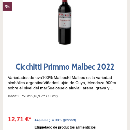
%
Cicchitti Primmo Malbec 2022
Variedades de uva100% MalbecEl Malbec es la variedad
simbólica argentinaViñedosLuján de Cuyo, Mendoza 900m
sobre el nivel del marSuelosuelo aluvial, arena, grava y
piedrasVinificaciónPlantación de viñedos en 2010Cosecha
Inhalt:
0.75 Liter
(16,95 €* / 1 Liter)
manual: mediados, finales de marzo - principios de
abril Maceración y fermentación controladasEnvejecimiento
en barriles de robleDespués del embotellamiento, el
almacenamiento a temperatura controlada durante 6 meses
12,71 €*
en la bodegaVida útil de 10 a 12 años a partir de la
14,95 €*
(14.98% gespart)
cosechaNotas de cataColor rojo rubí con reflejos violetas.
Etiquetado de productos alimenticios
Con toques de flores, bayas rojas recién maduradas, vainilla y