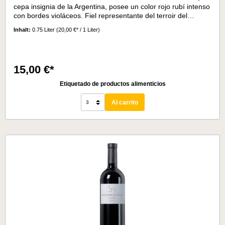
cepa insignia de la Argentina, posee un color rojo rubí intenso
con bordes violáceos. Fiel representante del terroir del
noroeste, en nariz es un vino muy frutado. Tiene notas
Inhalt:
0.75 Liter
(20,00 €* / 1 Liter)
aromáticas bien marcadas de ciruela, pasas de uva y
pimienta. También asoman sutilmente algunas notas de
vainilla y café, debido a su crianza en barricas de roble. En
boca es un vino voluminoso, de estructura intensa, pero con
15,00 €*
taninos suaves y largo retrogusto.Temperatura de servicio:15-
17° C
Etiquetado de productos alimenticios
Al carrito