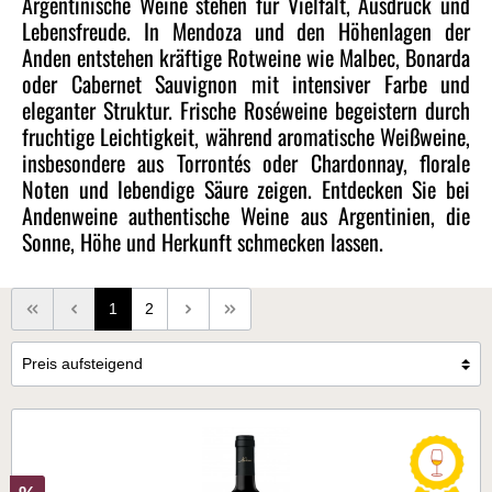
Argentinische Weine stehen für Vielfalt, Ausdruck und
Lebensfreude. In Mendoza und den Höhenlagen der
Anden entstehen kräftige
Rotweine
wie Malbec, Bonarda
oder Cabernet Sauvignon mit intensiver Farbe und
eleganter Struktur. Frische
Roséweine
begeistern durch
fruchtige Leichtigkeit, während aromatische
Weißweine
,
insbesondere aus Torrontés oder Chardonnay, florale
Noten und lebendige Säure zeigen. Entdecken Sie bei
Andenweine
authentische Weine aus Argentinien, die
Sonne, Höhe und Herkunft schmecken lassen.
1
2