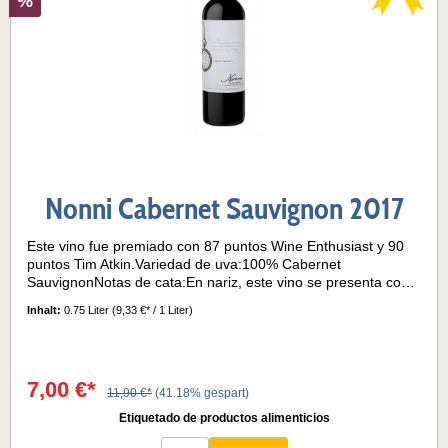
%
Nonni Cabernet Sauvignon 2017
Este vino fue premiado con 87 puntos Wine Enthusiast y 90
puntos Tim Atkin.Variedad de uva:100% Cabernet
SauvignonNotas de cata:En nariz, este vino se presenta con
con toques de pimientos frescos y eucalipto, típicos de este
Inhalt:
0.75 Liter
(9,33 €* / 1 Liter)
varietal.Este Cabernet Sauvignon posee un gran vino
equilibrio en boca, donde acidez, sabores y taninos están
perfectamente amalgamados.Maduración en barrica: El 30%
del vino fue criado durante 6 meses en barricas francesas
7,00 €*
usadas.Temperatura de servicio: 16° - 18°C
11,90 €*
(41.18% gespart)
Etiquetado de productos alimenticios