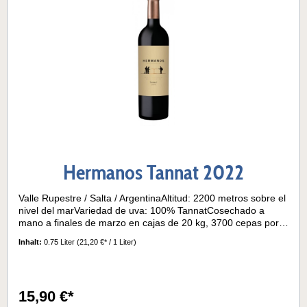
Hermanos Tannat 2022
Valle Rupestre / Salta / ArgentinaAltitud: 2200 metros sobre el
nivel del marVariedad de uva: 100% TannatCosechado a
mano a finales de marzo en cajas de 20 kg, 3700 cepas por
hectárea.Clima: Seco y cálido, grandes diferencias de
Inhalt:
0.75 Liter
(21,20 €* / 1 Liter)
temperaturaSuelo: Arenoso, pedregosoNotas de cata:El vino
tiene gran estructura algunas notas ahumadas, con un gran
peso en boca. El clima de Salta, la altitud y la naturaleza
salvaje realmente le hace bien a esta uva. Es un vino es
15,90 €*
mucho más suave y jugoso y no tan tánica como podría