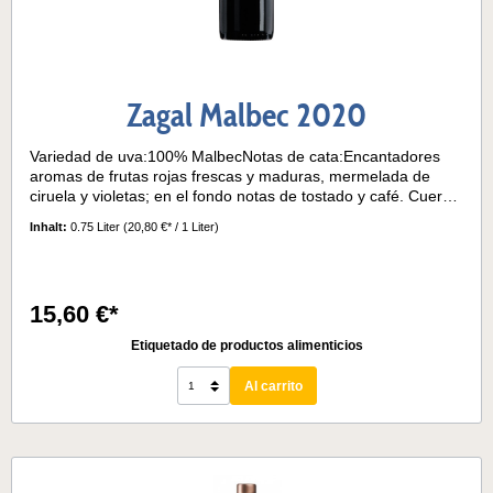
Zagal Malbec 2020
Variedad de uva:100% MalbecNotas de cata:Encantadores
aromas de frutas rojas frescas y maduras, mermelada de
ciruela y violetas; en el fondo notas de tostado y café. Cuerpo
fuerte, con taninos suaves y dulces. Maduro y redondo en el
Inhalt:
0.75 Liter
(20,80 €* / 1 Liter)
paladar, de larga duración. Temperatura de servicio 15° - 18°
15,60 €*
Etiquetado de productos alimenticios
Al carrito