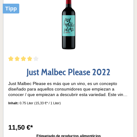
Tipp
Just Malbec Please 2022
Just Malbec Please es más que un vino, es un concepto
diseñado para aquellos consumidores que empiezan a
conocer / que empiezan a descubrir esta variedad. Este vino
fue creado pensando en sus consumidores y en su primera
Inhalt:
0.75 Liter
(15,33 €* / 1 Liter)
interpretación de la experiencia del Malbec.Variedad de
uva:MalbecNotas de cata:Además de su gran volumen y
sedosa textura en el paladar, lo más importante, su plena
expresividad, proviene del cuidado y la atención que se le da
11,50 €*
durante el proceso de elaboración. Este vino destaca por su
frescura, la tipicidad de su carácter varietal y su facilidad para
Etiquetado de productos alimenticios