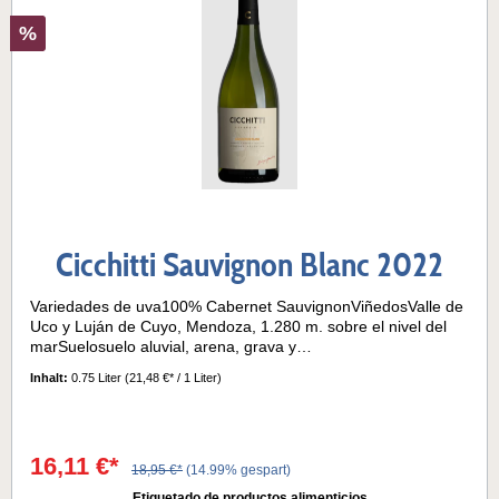
%
Cicchitti Sauvignon Blanc 2022
Variedades de uva100% Cabernet SauvignonViñedosValle de
Uco y Luján de Cuyo, Mendoza, 1.280 m. sobre el nivel del
marSuelosuelo aluvial, arena, grava y
piedras VinificaciónPlantación de vides 1999Cosecha manual:
Inhalt:
0.75 Liter
(21,48 €* / 1 Liter)
De mediados de marzo a principios de abrilMaceración y
fermentación controladasEnvejecido durante 8 meses en
barriles de robleDespués del embotellamiento, el
almacenamiento a temperatura controlada durante 15 meses
16,11 €*
en la bodegaVida útil de 6 años a partir de la cosechaNotas
18,95 €*
(14.99% gespart)
de cataColor rojo rubí de intensidad media. Atractivo,
Etiquetado de productos alimenticios