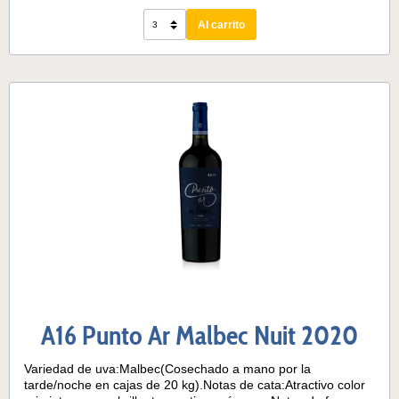
chocolate negro. En la boca con taninos suaves y
Al carrito
persistentes. Largo y suave final. Seco.Maridaje y
RecomendaciónUn compañero ideal para las
barbacoas. Abrir unos 45 minutos antes de servir para que el
vino se desarrolle bien.Temperatura de servicio16 - 18° C
A16 Punto Ar Malbec Nuit 2020
Variedad de uva:Malbec(Cosechado a mano por la
tarde/noche en cajas de 20 kg).Notas de cata:Atractivo color