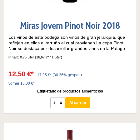
Miras Jovem Pinot Noir 2018
Los vinos de esta bodega son vinos de gran jerarquía, que
reflejan en ellos el terruño el cual provienen.La cepa Pinot
Noir se destaca por desarrollar grandes vinos en la Patagonia
argentina, región vitivinícola donde provienen los mejores
Inhalt:
0.75 Liter
(16,67 €* / 1 Liter)
exponentes de esta uva.Variedad de uva: 100% Pinot
NoirNotas de cata:Este Pinot Noir no posee crianza en
barrica, por lo que es posible disfrutar de la tipicidad de la
12,50 €*
17,95 €*
(30.36% gespart)
cepa en su mejor expresión. En nariz presenta delicados
aromas de fresas y frutas rojas, acompañada de sutiles notas
vorher 16,00 €*
florales y especiadas. En el paladar es un vino con cierta
Etiquetado de productos alimenticios
estructura, y con una equilibrada acidez. Su final es medio,
con retrogusto herbáceo y frutado. Temperatura de
Al carrito
servicio:14° - 16° C