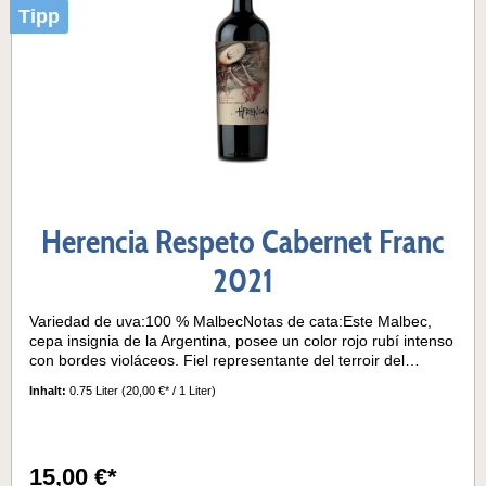
Tipp
Herencia Respeto Cabernet Franc
2021
Variedad de uva:100 % MalbecNotas de cata:Este Malbec,
cepa insignia de la Argentina, posee un color rojo rubí intenso
con bordes violáceos. Fiel representante del terroir del
noroeste, en nariz es un vino muy frutado. Tiene notas
Inhalt:
0.75 Liter
(20,00 €* / 1 Liter)
aromáticas bien marcadas de ciruela, pasas de uva y
pimienta. También asoman sutilmente algunas notas de
vainilla y café, debido a su crianza en barricas de roble. En
boca es un vino voluminoso, de estructura intensa, pero con
15,00 €*
taninos suaves y largo retrogusto.Temperatura de servicio:15-