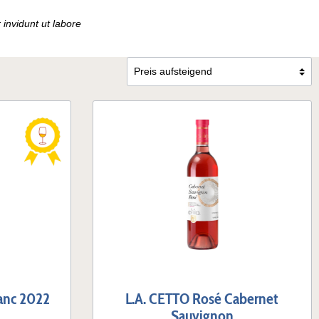
Valle de Colchagua
invidunt ut labore
anc 2022
L.A. CETTO Rosé Cabernet
Sauvignon