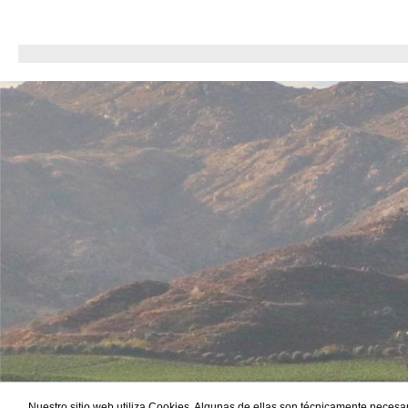
Kombination aus ton- und lehmhaltigen Böden mit
sandigen Durch
leichter Durchlässigkeit durch sandige Anteile, die
gleichmäßige W
für eine gute Wasseraufnahme,
und optimale N
Nährstoffversorgung und mineralische Tiefe
Dieses Terroir
sorgen. Dieses Terroir, gepaart mit dem sonnigen
sorgfältiger Pf
Klima und sorgfältiger Pflege, ermöglicht die
Entwicklung in
Entwicklung intensiver Fruchtaromen, feiner
Gewürznoten un
Gewürznoten und einer weichen Tanninstruktur –
– ein Petite S
ein charaktervoller Zinfandel mit eigenständigem
und Charakter.
Profil. Passt zu diesen Gerichten und
GelegenheitenD
GelegenheitenDer L.A. Cetto Zinfandel harmoniert
volles Potenzia
besonders gut mit gegrilltem oder geschmortem
Rind, Wild ode
Fleisch, pikanten Eintöpfen, gereiftem Käse und
Gemüse, würzig
herbstlichen Gemüsevariationen. Auch als Wein
Käsesorten. Er
für gemütliche Abende, Dinner-Runden mit
besondere Anl
Freunden oder festliche Anlässe ist er bestens
Momente im klei
geeignet. Ein Rotwein für Genießer, die
einen intensive
Fruchtigkeit, Balance und angenehme Fülle
Charakter such
lieben.
Nuestro sitio web utiliza Cookies. Algunas de ellas son técnicamente necesar