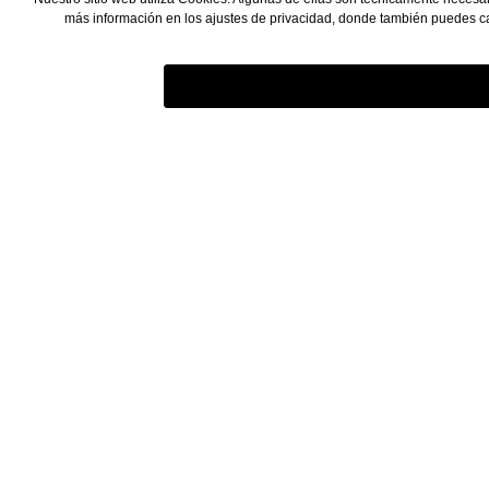
más información en los ajustes de privacidad, donde también puedes ca
CONTACTO
Servicios
Asistencia y asesoramiento en:
Sobre nosotro
Envío y forma
+49 6723 6742065
Derecho de re
Lu - Vi 09:00 - 17:00 horas
Clientes B2B
footer.serviceContactText
Contacto
Términos y condiciones
Protección de 