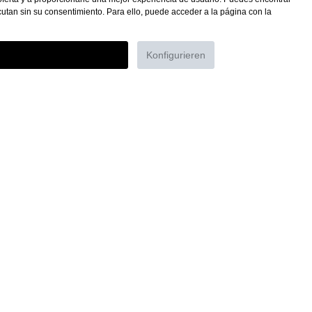
tan sin su consentimiento. Para ello, puede acceder a la página con la
Konfigurieren
rma de pago
Derecho de revocación
Clientes B2B