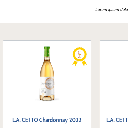
Vinos argentinos
Bolivianis
Lorem ipsum dolor
Mexikanische Weine
Vinos uru
Variedades de uva
Bonarda
Cabernet Sauvignon
L.A. CETTO Chardonnay 2022
L.A. CET
Malbec