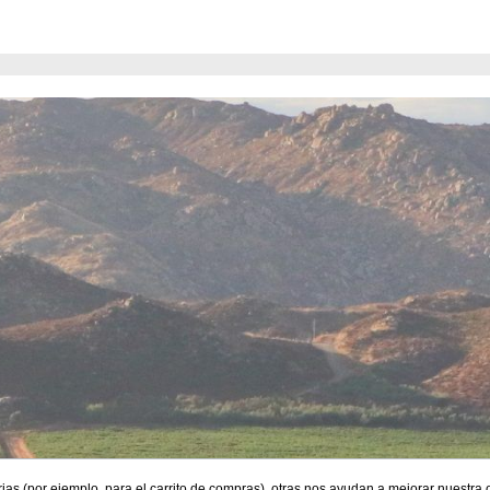
lässigkeitsanteilen, die eine
asserversorgung, feine Mineralität
ährstoffversorgung gewährleisten.
, gepaart mit sonnigen Lagen und
lege der Reben, ermöglicht die
tensiver Fruchtaromen, komplexer
d einer eleganten Tanninstruktur
yrah von außergewöhnlicher Qualität
 Passt zu diesen Gerichten und
er Petite Syrah entfaltet sein
l zu kräftigen Fleischgerichten wie
r Lamm, geröstetem oder gegrilltem
en Eintöpfen oder gereiften
 begleitet ebenso festliche Menüs,
ässe oder entspannte Genießer-
nen Kreis und ist ideal für alle, die
n, vielschichtigen Rotwein mit
en.
ias (por ejemplo, para el carrito de compras), otras nos ayudan a mejorar nuestra