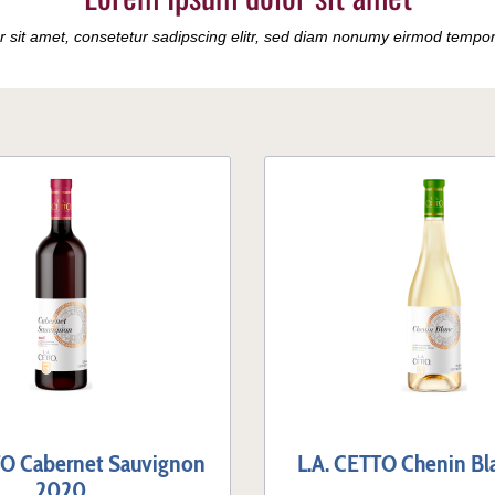
che Weine
Vinos chilenos
Chakana
 sit amet, consetetur sadipscing elitr, sed diam nonumy eirmod tempor 
Cicchitti
guayos
Domingo Molina
Luigi Bosca
Malma
Miguel Torres Chile
Montes
Trapiche
Tukma
TO Cabernet Sauvignon
L.A. CETTO Chenin Bl
2020